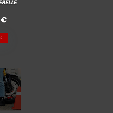
ERELLE
 €
ER