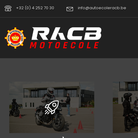
+32 (0) 4 252 70 30
info@autoecoleracb.be