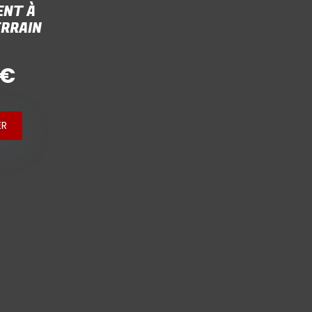
NT À
ERRAIN
 €
ER