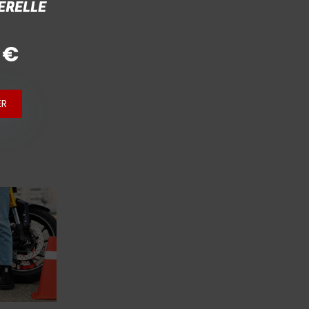
ERELLE
 €
ER