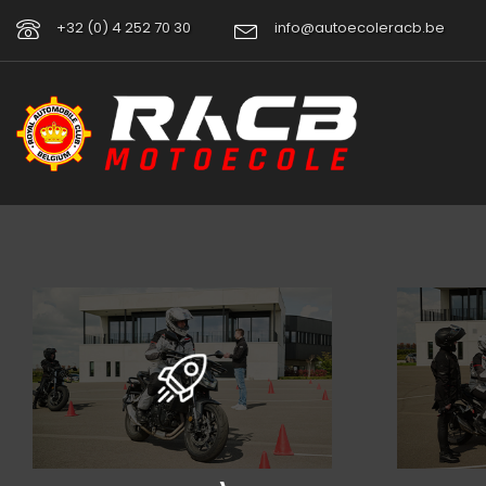
+32 (0) 4 252 70 30
info@autoecoleracb.be