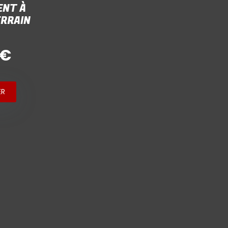
NT À
ERRAIN
 €
ER