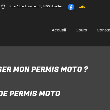
Rue Albert Einstein 11, 1400 Nivelles
Accueil
Cours
Conta
SSER MON PERMIS MOTO ?
s à l’âge de 16 ans.
 DE PERMIS MOTO
 à partir de 18 ans.
m 20 ans.