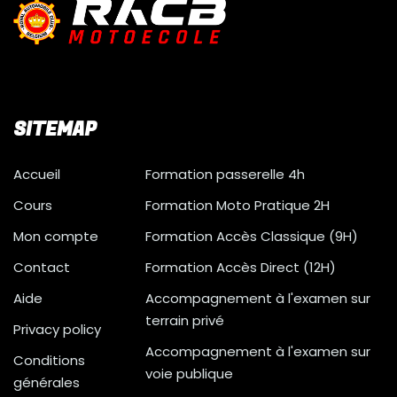
Certificat d’enseignement pratique.
moto-
academy.be/stages_motos_stage_de_perfect
Dans le cas de la filière libre :
304.html
Permis de conduire provisoire
SITEMAP
Véhicule d’examen
Accueil
Formation passerelle 4h
Certificat d’immatriculation
Carte d’assurance
Cours
Formation Moto Pratique 2H
Signe L (filière libre)
Mon compte
Formation Accès Classique (9H)
Tous les documents doivent être les originaux,
Contact
Formation Accès Direct (12H)
en cours de validité.
Aide
Accompagnement à l'examen sur
terrain privé
En cas de manquement, l’examen n’aura pas
Privacy policy
lieu et entraînera automatiquement des frais
Accompagnement à l'examen sur
Conditions
administratifs à votre charge.
voie publique
générales