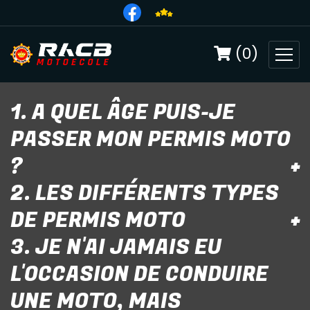
(0)
1. A QUEL ÂGE PUIS-JE
PASSER MON PERMIS MOTO
?
2. LES DIFFÉRENTS TYPES
Pour le permis AM, vous pouvez passer le permis
DE PERMIS MOTO
à l’âge de 16 ans.
3. JE N'AI JAMAIS EU
Pour le permis A1, vous pouvez passer le permis
AM
à partir de 18 ans.
L'OCCASION DE CONDUIRE
Le permis de conduire de la catégorie AM est
Pour le permis A2, il vous faudra avoir minimum
UNE MOTO, MAIS
requis pour les conducteurs de cyclomoteurs,
20 ans.